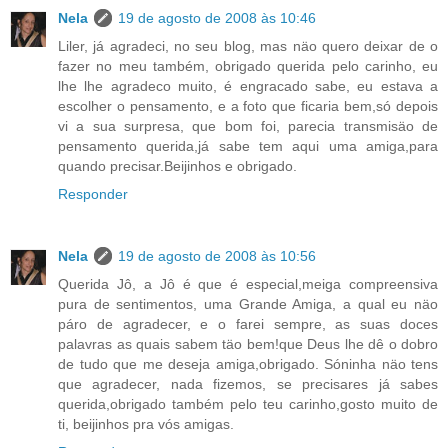
Nela
19 de agosto de 2008 às 10:46
Liler, já agradeci, no seu blog, mas näo quero deixar de o
fazer no meu também, obrigado querida pelo carinho, eu
lhe lhe agradeco muito, é engracado sabe, eu estava a
escolher o pensamento, e a foto que ficaria bem,só depois
vi a sua surpresa, que bom foi, parecia transmisäo de
pensamento querida,já sabe tem aqui uma amiga,para
quando precisar.Beijinhos e obrigado.
Responder
Nela
19 de agosto de 2008 às 10:56
Querida Jô, a Jô é que é especial,meiga compreensiva
pura de sentimentos, uma Grande Amiga, a qual eu näo
páro de agradecer, e o farei sempre, as suas doces
palavras as quais sabem täo bem!que Deus lhe dê o dobro
de tudo que me deseja amiga,obrigado. Sóninha näo tens
que agradecer, nada fizemos, se precisares já sabes
querida,obrigado também pelo teu carinho,gosto muito de
ti, beijinhos pra vós amigas.