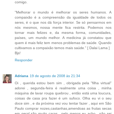
comigo.
"Melhorar o mundo é melhorar os seres humanos. A
compaixão é a compreensão da igualdade de todos os
seres, é o que nos dá força interior. Se só pensarmos em
nós mesmos, nossa mente fica restrita. Podemos nos
tornar mais felizes e, da mesma forma, comunidades,
países, um mundo melhor. A medicina já constatou que
quem é mais feliz tem menos problemas de saúde. Quando
cultivamos a compaixão temos mais saúde." [ Dalai Lama ]
Bjs!
Responder
Adriana
19 de agosto de 2008 às 21:34
Oi , querida estou bem sim , obrigada pela "filha virtual"
adorei , segunda-feira é realmente uma coisa , minha
máquina de lavar roupa quebrou , então está uma loucura,
coisas de casa pra fazer é um sufoco. Olha eu vi o seu
doce sim , e da próxima vez vou tentar fazer , aqui em São
Paulo comprar nozes,castanhas,amendoas as frutas secas
em geral são muito caras , pelo menos eu acho , não sei