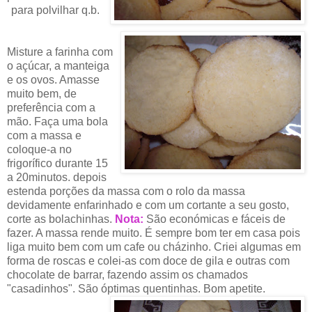
para polvilhar q.b.
Misture a farinha com
o açúcar, a manteiga
e os ovos. Amasse
muito bem, de
preferência com a
mão. Faça uma bola
com a massa e
coloque-a no
frigorífico durante 15
a 20minutos. depois
estenda porções da massa com o rolo da massa
devidamente enfarinhado e com um cortante a seu gosto,
corte as bolachinhas.
Nota:
São económicas e fáceis de
fazer. A massa rende muito. É sempre bom ter em casa pois
liga muito bem com um cafe ou cházinho. Criei algumas em
forma de roscas e colei-as com doce de gila e outras com
chocolate de barrar, fazendo assim os chamados
"casadinhos". São óptimas quentinhas. Bom apetite.