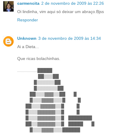
carmencita
2 de novembro de 2009 às 22:26
Oi lindinha, vim aqui só deixar um abraço.Bjss
Responder
Unknown
3 de novembro de 2009 às 14:34
Ai a Dieta...
Que ricas bolachinhas.
.................█████
██▒▒▒██
█▒▒▒▒▒▒██
█▒▒▒▒▒▒▒██
██▒▒▒▓▓▓▒▒██ █
█▒▒▒▓▓▓▓▒▒▒█ █
██▒▒▒▓▓▓▓▓▒▒█ █
█▒▒▒▓▓▓▓▓▓▒▒█ █
█▒▒▒▓▓▓▓▓▓▒▒█ ████████
██▒▒▓▓▓▓▓▓▒▒█ █████ █
█▒▒▒▓▓▓▓▒▒▒██████