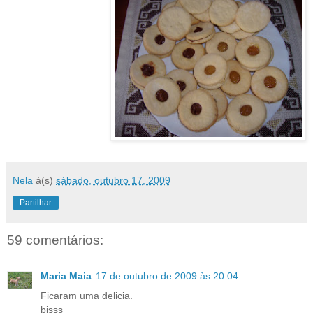
Nela
à(s)
sábado, outubro 17, 2009
Partilhar
59 comentários:
Maria Maia
17 de outubro de 2009 às 20:04
Ficaram uma delicia.
bjsss