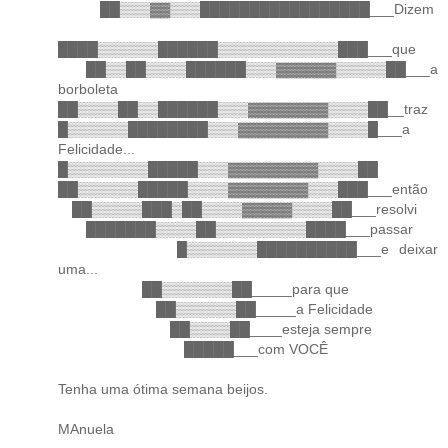
██▒▒▒▓▓▒▒▒█████████████████___Dizem
████▒▒▒▒▒▒██████▒▒▒▒▒▒▒▒▒▒▒▒███___que
██▒▒██▒▒▒▒██████▒▒▒▓▓▓▓▓▓▒▒▒▒▒██___a
borboleta
██▒▒▒▒██▒▒██████▒▒▒▓▓▓▓▓▓▓▓▒▒▒▒██__traz
█▒▒▒▒▒▒████████▒▒▒▓▓▓▓▓▓▓▓▓▒▒▒▒█___a
Felicidade...
█▒▒▒▒▒▒▒▒█████▒▒▒▓▓▓▓▓▓▓▓▓▒▒▒▒██
██▒▒▒▒▒▒█████▒▒▒▒▓▓▓▓▓▓▓▓▒▒▒███___então
██▒▒▒▒▒███▒██▒▒▒▒▓▓▓▓▓▒▒▒▒██___resolvi
███████▒▒▒▒██▒▒▒▒▒▒▒▒▒████___passar
█▒▒▒▒▒▒▒██████████___e deixar
uma...
██▒▒▒▒▒▒▒██_____para que
██▒▒▒▒▒▒██_____a Felicidade
██▒▒▒▒██____esteja sempre
█████___com VOCÊ
Tenha uma ótima semana beijos.
MAnuela